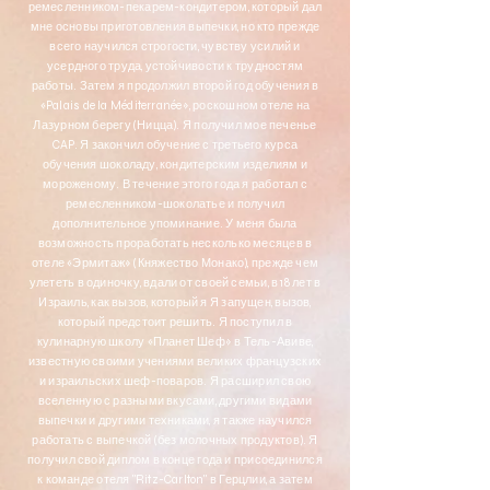
ремесленником-пекарем-кондитером, который дал
мне основы приготовления выпечки, но кто прежде
всего научился строгости, чувству усилий и
усердного труда, устойчивости к трудностям
работы. Затем я продолжил второй год обучения в
«Palais de la Méditerranée», роскошном отеле на
Лазурном берегу (Ницца). Я получил мое печенье
CAP. Я закончил обучение с третьего курса
обучения шоколаду, кондитерским изделиям и
мороженому. В течение этого года я работал с
ремесленником-шоколатье и получил
дополнительное упоминание. У меня была
возможность проработать несколько месяцев в
отеле «Эрмитаж» (Княжество Монако), прежде чем
улететь в одиночку, вдали от своей семьи, в 18 лет в
Израиль, как вызов, который я Я запущен, вызов,
который предстоит решить. Я поступил в
кулинарную школу «Планет Шеф» в Тель-Авиве,
известную своими учениями великих французских
и израильских шеф-поваров. Я расширил свою
вселенную с разными вкусами, другими видами
выпечки и другими техниками, я также научился
работать с выпечкой (без молочных продуктов). Я
получил свой диплом в конце года и присоединился
к команде отеля "Ritz-Carlton" в Герцлии, а затем