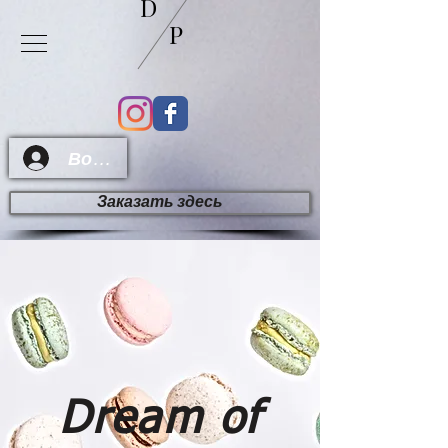
D
P
Войти
Заказать здесь
Dream of