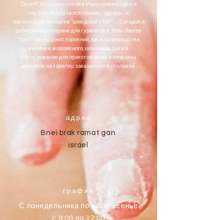
"Orient", большого отеля в Иерусалиме, где я, в
частности, обучался пошиву одежды. и
презентация десертов "шведский стол" ... Сегодня я
работаю в ресторане для гурманов в Тель-Авиве
"Тото", где я разносторонний, как в производстве
выпечки, мороженого, шоколада, так и в
обслуживании для приготовления и отправка
десертов на тарелку, заказанную в столовой.
адрес
Bnei brak ramat gan
israel
график
С понедельника по воскресенье
с 9:00 до 17:00