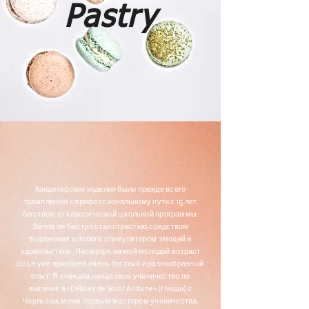
Pastry
Кондитерские изделия были прежде всего
трамплином к профессиональному пути с 15 лет,
бегством от классической школьной программы.
Затем он быстро стал страстью, средством
выражения и побега, стимулятором эмоций и
удовольствия. Несмотря на мой молодой возраст
(20), я уже приобрел очень богатый и разнообразный
опыт. Я сначала начал свое ученичество по
выпечке в «Délices de Saint Antoine» (Ницца) с
Чарльзом, моим первым мастером ученичества,